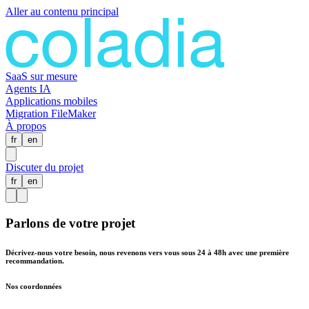
Aller au contenu principal
SaaS sur mesure
Agents IA
Applications mobiles
Migration FileMaker
À propos
fr
en
Discuter du projet
fr
en
Parlons de votre projet
Décrivez-nous votre besoin, nous revenons vers vous sous 24 à 48h avec une première
recommandation.
Nos coordonnées