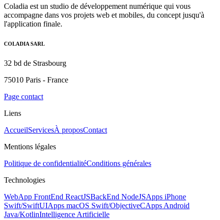
Coladia est un studio de développement numérique qui vous
accompagne dans vos projets web et mobiles, du concept jusqu'à
l'application finale.
COLADIA SARL
32 bd de Strasbourg
75010 Paris - France
Page contact
Liens
Accueil
Services
À propos
Contact
Mentions légales
Politique de confidentialité
Conditions générales
Technologies
WebApp FrontEnd ReactJS
BackEnd NodeJS
Apps iPhone
Swift/SwiftUI
Apps macOS Swift/ObjectiveC
Apps Android
Java/Kotlin
Intelligence Artificielle