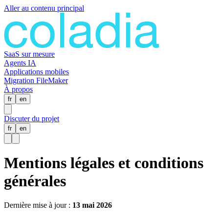
Aller au contenu principal
SaaS sur mesure
Agents IA
Applications mobiles
Migration FileMaker
À propos
fr
en
Discuter du projet
fr
en
Mentions légales et conditions
générales
Dernière mise à jour :
13 mai 2026